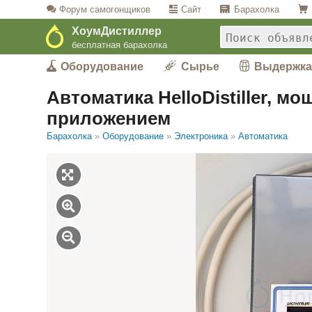
Форум
самогонщиков
Сайт
Барахолка
ХоумДистиллер
бесплатная барахолка
Оборудование
Сырье
Выдержка
Автоматика HelloDistiller, мо
приложением
Барахолка
»
Оборудование
»
Электроника
»
Автоматика