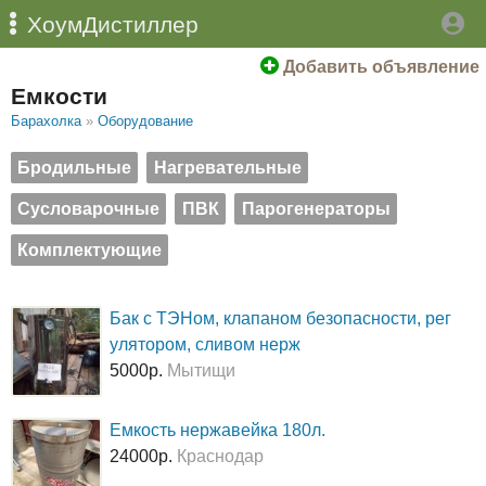
ХоумДистиллер
Добавить объявление
Емкости
Барахолка
»
Оборудование
Бродильные
Нагревательные
Сусловарочные
ПВК
Парогенераторы
Комплектующие
Бак с ТЭНом, клапаном безопасности, рег
улятором, сливом нерж
5000р.
Мытищи
Емкость нержавейка 180л.
24000р.
Краснодар